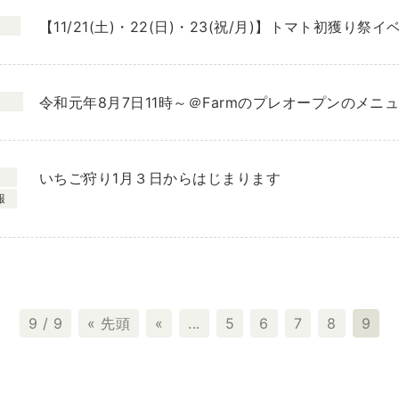
【11/21(土)・22(日)・23(祝/月)】トマト初獲り祭
令和元年8月7日11時～＠Farmのプレオープンのメニ
ト
いちご狩り1月３日からはじまります
報
9 / 9
« 先頭
«
...
5
6
7
8
9