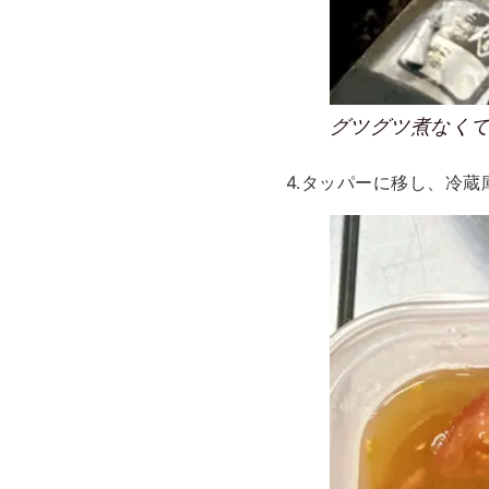
グツグツ煮なく
4.タッパーに移し、冷