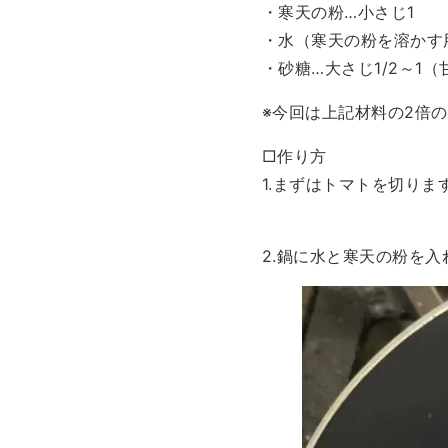
・寒天の粉…小さじ1
・水（寒天の粉を溶かす用）
・砂糖…大さじ1/2～1
※今回は上記材料の2倍
□作り方
1.まずはトマトを切りま
2.鍋に水と寒天の粉を