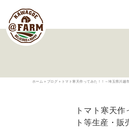
ホーム
»
ブログ
»
トマト寒天作ってみた！！～埼玉県川越
トマト寒天作
ト等生産・販