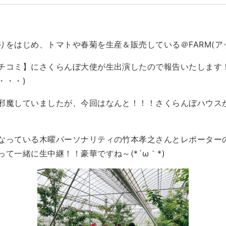
りをはじめ、トマトや春菊を生産＆販売している＠FARM(ア
チコミ】にさくらんぼ大使が生出演したので報告いたします
・・・)
邪魔していましたが、今回はなんと！！！さくらんぼハウス
なっている木曜パーソナリティの竹本孝之さんとレポーター
て一緒に生中継！！豪華ですね～(*´ω｀*)