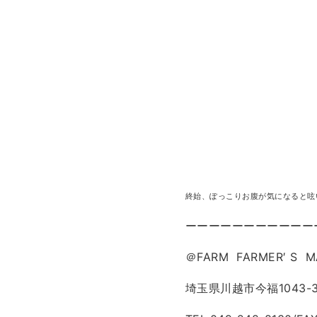
終始、ぽっこりお腹が気になると呟
ーーーーーーーーーーー
＠FARM FARMER′ S M
埼玉県川越市今福1043-