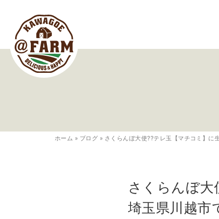
ホーム
»
ブログ
»
さくらんぼ大使??テレ玉【マチコミ】に
さくらんぼ大
埼玉県川越市