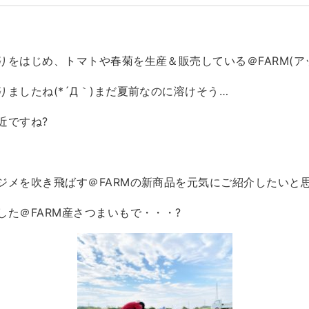
りをはじめ、トマトや春菊を生産＆販売している＠FARM(ア
ましたね(*´Д｀)まだ夏前なのに溶けそう…
近ですね?
ジメを吹き飛ばす＠FARMの新商品を元気にご紹介したいと思
た＠FARM産さつまいもで・・・?