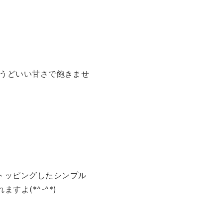
ょうどいい甘さで飽きませ
トッピングしたシンプル
よ(*^-^*)