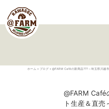
ホーム
»
ブログ
»
@FARM Caféの新商品???～埼玉県
@FARM C
ト生産＆直売