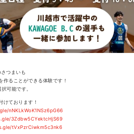
のさつまいも
を作ることができる体験です！
選択可能です。
付けております！
s.gle/nNKLkWoK1NSz6pG66
ms.gle/3Zdbw5CYektcHjS69
ms.gle/tVxPzrCiwkm5c3nk6