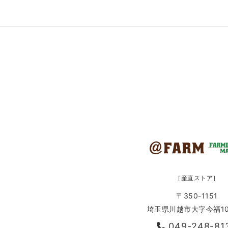
［産直ストア］
〒350-1151
埼玉県川越市大字今福10
049-248-81