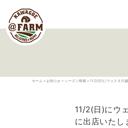
ホーム
»
お知らせ
»
シーズン情報
»
11/2(日)にウェス
11/2(日)
に出店いたし