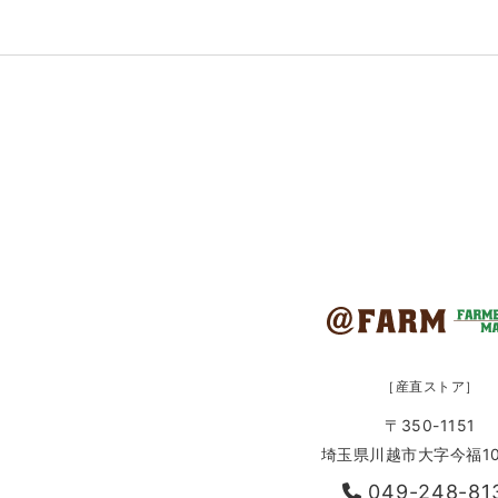
［産直ストア］
〒350-1151
埼玉県川越市大字今福10
049-248-81