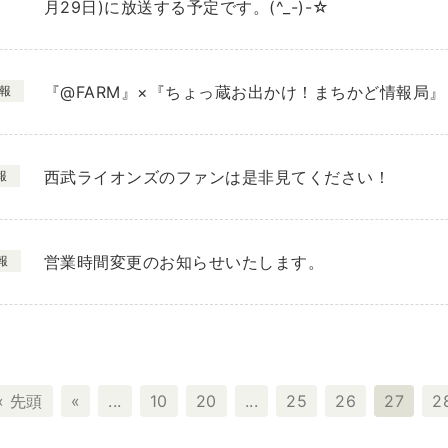
月29日)に放送する予定です。(^_-)-☆
『@FARM』×『ちょっ蔵お出かけ！まちかど情報局』
報
西武ライオンズのファンは是非見てください！
報
営業時間変更のお知らせいたします。
報
« 先頭
«
...
10
20
...
25
26
27
2