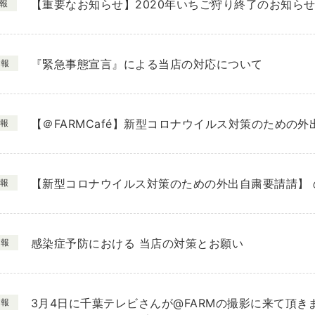
【重要なお知らせ】2020年いちご狩り終了のお知ら
報
『緊急事態宣言』による当店の対応について
情報
【＠FARMCafé】新型コロナウイルス対策のための外
報
【新型コロナウイルス対策のための外出自粛要請請】 
報
感染症予防における 当店の対策とお願い
情報
3月4日に千葉テレビさんが@FARMの撮影に来て頂き
情報