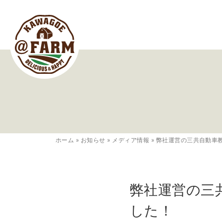
ホーム
»
お知らせ
»
メディア情報
»
弊社運営の三共自動車
弊社運営の三
した！