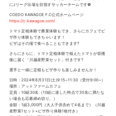
にJリーグ出場を目指すサッカーチームです⚽️
COEDO KAWAGOE F.C公式ホームページ
https://c-kawagoe.com/
トマト定植体験で農業体験もでき、さらにカフェでピ
ザ作り体験もできちゃいます！
ピザはその場で食べることもできます?
さらにさらに、トマト定植体験で植えたトマトが収穫
後に届く「川越産野菜セット」付きです?
選手と一緒に定植もピザ作りも楽しみませんか！
日時：2024年8月31日(土)9:15~11:30（受付9:00~）
場所：アットファームカフェ
定員：10組30名（10組に達した時点で30名に満たな
い場合も応募締め切り。）
金額：1組3,000円（大人子供含めて4名まで）（川越
産野菜1セット+ピザ作り体験1枚付き）