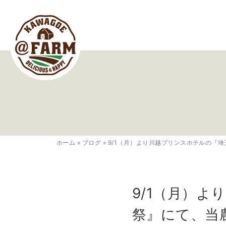
ホーム
»
ブログ
»
9/1（月）より川越プリンスホテルの『
9/1（月）
祭』にて、当