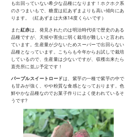
も出回っていない希少な品種になります！ホクホク系
のさつまいもで、糖度は紅あずまよりも高い傾向にあ
ります。（紅あずまは大体14度くらいです）
また
紅赤
は、発見されたのは明治時代頃で歴史のある
品種ですが、天候や害虫に弱く栽培が難しいと言われ
ています。生産量が少ないためスーパーで出回らない
品種となっています。こちらも今年からお試しで栽培
しているので、生産量は少ないですが、収穫出来たら
直売所に並ぶ予定です！
パープルスイートロード
は、紫芋の一種で紫芋の中で
も甘みが強く、やや粉質な食感となっております。色
鮮やかな品種なのでお菓子作りによく使われているそ
うです?