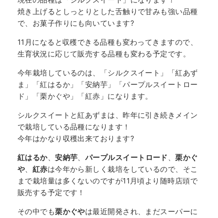
焼き上げるとしっとりとした舌触りで甘みも強い品種
で、お菓子作りにも向いています?
11月になると収穫できる品種も変わってきますので、
生育状況に応じて販売する品種も変わる予定です。
今年栽培しているのは、「シルクスイート」「紅あず
ま」「紅はるか」「安納芋」「パープルスイートロー
ド」「栗かぐや」「紅赤」になります。
シルクスイートと紅あずまは、昨年に引き続きメイン
で栽培している品種になります！
今年はかなり収穫出来ております?
紅はるか
、
安納芋
、
パープルスイートロード
、
栗かぐ
や
、
紅赤
は今年から新しく栽培をしているので、そこ
まで栽培量は多くないのですが11月頃より随時店頭で
販売する予定です！
その中でも
栗かぐや
は最近開発され、まだスーパーに