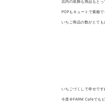
店内の装飾も商品もとっ
POPもキュートで素敵で
いちご商品の数がとても
いちごづくしで幸せです
今度＠FARM Cafeで