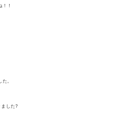
ね！！
した。
ました?