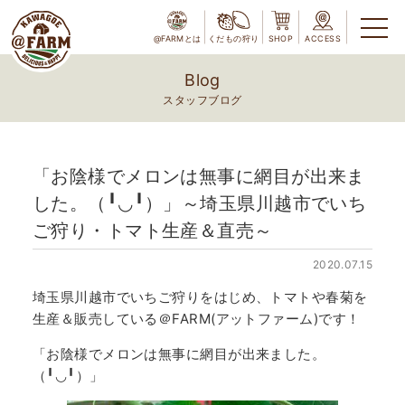
@FARMとは
くだもの狩り
SHOP
ACCESS
Blog
スタッフブログ
「お陰様でメロンは無事に網目が出来ま
した。（╹◡╹）」～埼玉県川越市でいち
ご狩り・トマト生産＆直売～
2020.07.15
埼玉県川越市でいちご狩りをはじめ、トマトや春菊を
生産＆販売している＠FARM(アットファーム)です！
「お陰様でメロンは無事に網目が出来ました。
（╹◡╹）」