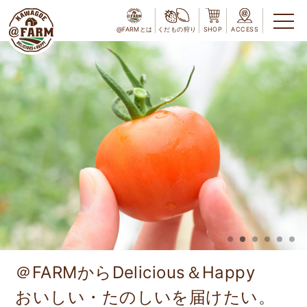
@FARMとは
くだもの狩り
SHOP
ACCESS
＠FARMから
Delicious＆Happy
おいしい・たのしいを届けたい。