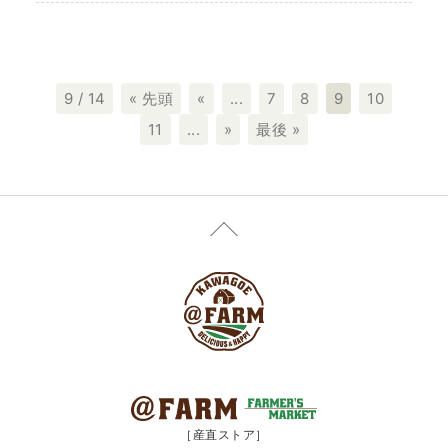
9 / 14
« 先頭
«
...
7
8
9
10
11
...
»
最後 »
［産直ストア］