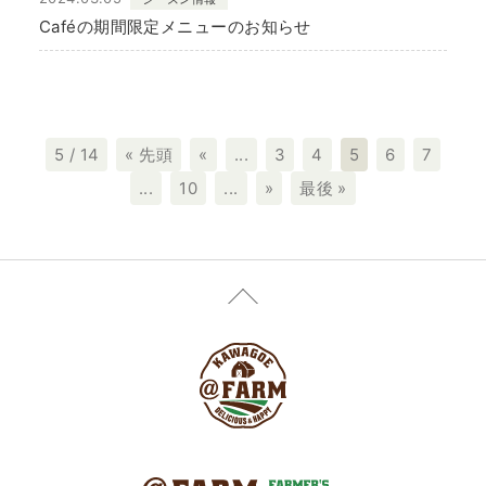
Caféの期間限定メニューのお知らせ
5 / 14
« 先頭
«
...
3
4
5
6
7
...
10
...
»
最後 »