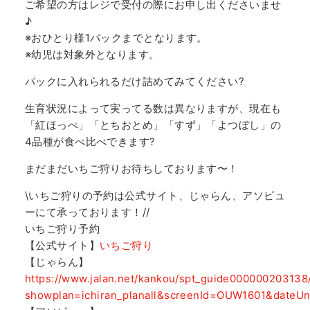
ご希望の方はレジで受付の際にお申し出くださいませ
♪
※おひとり様1パックまでとなります。
※幼児は対象外となります。
パックに入れられるだけ詰めてみてください?
生育状況によって実ってる数は異なりますが、現在も
「紅ほっぺ」「とちおとめ」「すず」「よつぼし」の
4品種が食べ比べできます?
まだまだいちご狩りお待ちしております〜！
\いちご狩りの予約は公式サイト、じゃらん、アソビュ
ーにて承っております！//
いちご狩り予約
【公式サイト】
いちご狩り
【じゃらん】
https://www.jalan.net/kankou/spt_guide000000203138/a
showplan=ichiran_planall&screenId=OUW1601&dateU