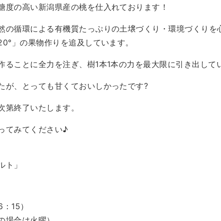
糖度の高い新潟県産の桃を仕入れております！
然の循環による有機質たっぷりの土壌づくり・環境づくりを
20°」の果物作りを追及しています。
作ることに全力を注ぎ、樹1本1本の力を最大限に引き出して
たが、とっても甘くておいしかったです?
次第終了いたします。
ってみてください♪
ルト」
2
16：15）
の場合は火曜）