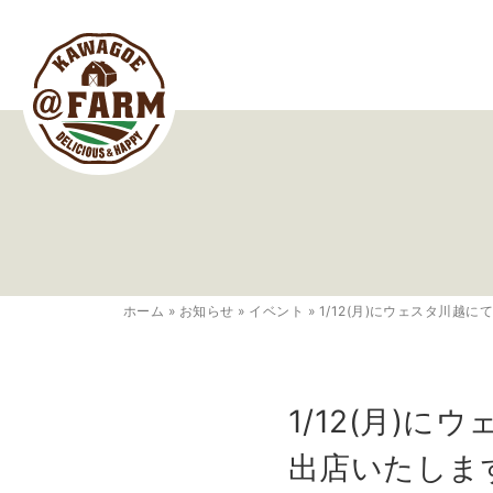
ホーム
»
お知らせ
»
イベント
»
1/12(月)にウェスタ川
1/12(月)
出店いたしま