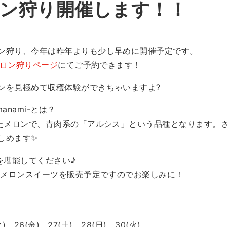
ン狩り開催します！！
ン狩り、今年は昨年よりも少し早めに開催予定です。
ロン狩りページ
にてご予約できます！
ンを見極めて収穫体験ができちゃいますよ?
manami-とは？
てたメロンで、青肉系の「アルシス」という品種となります。
しめます✨
を堪能してください♪
でもメロンスイーツを販売予定ですのでお楽しみに！
火)、26(金)、27(土)、28(日)、30(火)