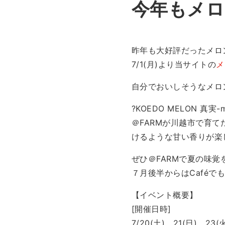
今年もメロ
昨年も大好評だったメロ
7/1(月)より当サイトの
メ
自分でおいしそうなメロ
?KOEDO MELON 真実-
＠FARMが川越市で育
けるような甘い香りが楽
ぜひ＠FARMで夏の味覚
７月後半からはCafé
【イベント概要】
[開催日時]
7/20(土)、21(日)、23(