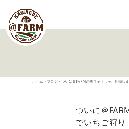
ホーム
»
ブログ
»
ついに＠FARMの川越産干し芋、販売し
ついに＠FAR
でいちご狩り