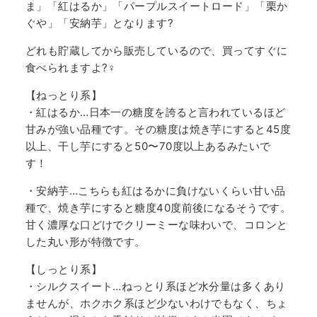
ま」「紅はるか」「パープルスイートロード」「栗か
ぐや」「安納芋」となります?
どれも貯蔵してから販売しているので、買ってすぐに
食べられますよ?‍♀️
【ねっとり系】
・紅はるか…日本一の糖度を誇ると言われているほど
甘みが強い品種です。その糖度は焼き芋にすると45度
以上、干し芋にすると50〜70度以上あるみたいで
す！
・安納芋…こちらも紅はるかに負けないくらい甘い品
種で、焼き芋にすると糖度40度前後になるそうです。
甘く濃厚な口どけでクリーミーな味わいで、コロンと
した丸い形が特徴です。
【しっとり系】
・シルクスイート…ねっとり系ほど水分量は多くあり
ませんが、ホクホク系ほど少ないわけでもなく、ちょ