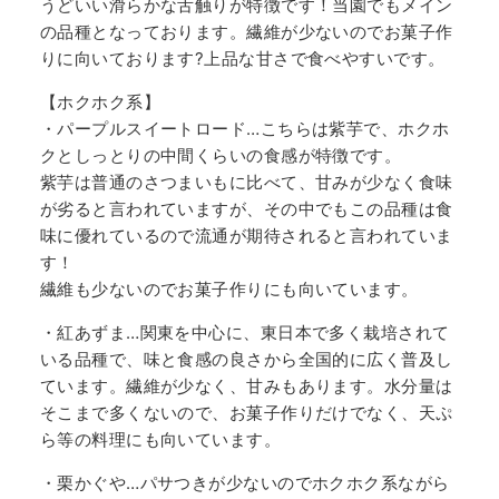
うどいい滑らかな舌触りが特徴です！当園でもメイン
の品種となっております。繊維が少ないのでお菓子作
りに向いております?上品な甘さで食べやすいです。
【ホクホク系】
・パープルスイートロード…こちらは紫芋で、ホクホ
クとしっとりの中間くらいの食感が特徴です。
紫芋は普通のさつまいもに比べて、甘みが少なく食味
が劣ると言われていますが、その中でもこの品種は食
味に優れているので流通が期待されると言われていま
す！
繊維も少ないのでお菓子作りにも向いています。
・紅あずま…関東を中心に、東日本で多く栽培されて
いる品種で、味と食感の良さから全国的に広く普及し
ています。繊維が少なく、甘みもあります。水分量は
そこまで多くないので、お菓子作りだけでなく、天ぷ
ら等の料理にも向いています。
・栗かぐや…パサつきが少ないのでホクホク系ながら