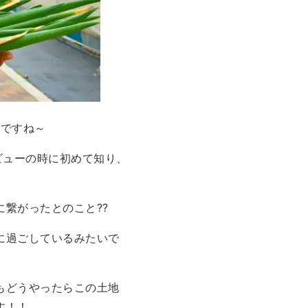
いですね～
ビューの時に初めて知り、
がったとのこと?‍?
に過ごしているみたいで
もどうやったらこの土地
す！！