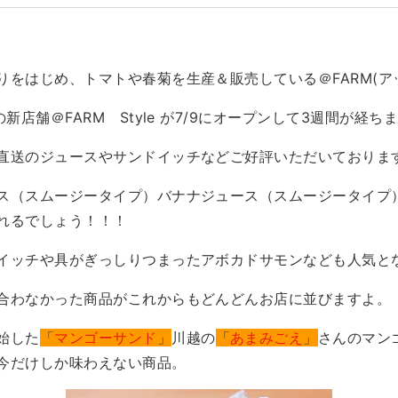
りをはじめ、トマトや春菊を生産＆販売している＠FARM(ア
新店舗＠FARM Style が7/9にオープンして3週間が経ち
直送のジュースやサンドイッチなどご好評いただいておりま
ス（スムージータイプ）バナナジュース（スムージータイプ
れるでしょう！！！
イッチや具がぎっしりつまったアボカドサモンなども人気と
合わなかった商品がこれからもどんどんお店に並びますよ。
始した
「
マンゴーサンド
」
川越の
「
あまみごえ
」
さんのマン
今だけしか味わえない商品。