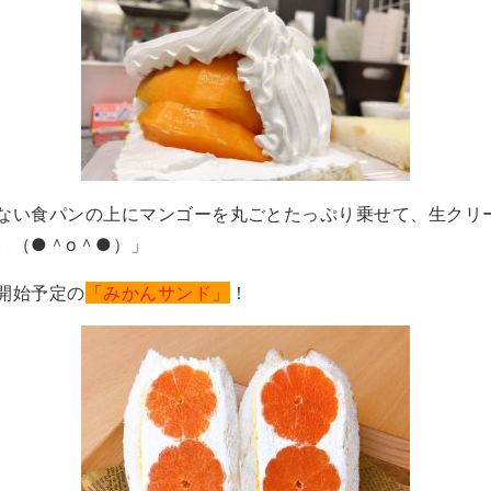
ない食パンの上にマンゴーを丸ごとたっぷり乗せて、生クリ
。（●＾o＾●）」
開始予定の
「
みかんサンド
」
！