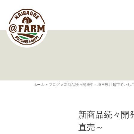
ホーム
»
ブログ
»
新商品続々開発中～埼玉県川越市でいち
新商品続々開
直売～